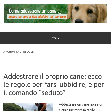
Vai
al
contenuto
Menu
ARCHIVI TAG:
REGOLE
Addestrare il proprio cane: ecco
le regole per farsi ubbidire, e per
il comando “seduto”
Addestrare un cane non è di
sicuro un’impresa facile. Ci