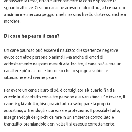
abbassare la testa, ritrarre ulteriormente la coda e spostare lo
sguardo altrove. Ci sono cani che arrivano, addirittura, a
tremare o
ansimare
e, nei casi peggiori, nel massimo livello di stress, anche a
mordere.
Di cosa ha paura il cane?
Un cane pauroso può essere il risultato di esperienze negative
avute con altre persone o animali. Ma anche di errori di
addestramento nei primi mesi di vita. Inoltre, il cane può avere un
carattere più insicuro e timoroso che lo spinge a subire le
situazione e ad averne paura.
Per avere un cane sicuro di sé, è consigliato
abituarlo fin da
cucciolo
al contatto con altre persone e ai vari stimoli. Se invece,
il
cane è già adulto
, bisogna aiutarlo a sviluppare la propria
autostima, offrendogli sicurezza e protezione. È possibile farlo,
insegnandogli dei giochi da fare in un ambiente controllato e
tranquillo, premiandolo ogni volta li si esegue correttamente.